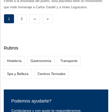
Frente a la ensenada del puerto, esta plazoleta tiene un monumento
que rinde homenaje a Carlos Gardel y a Irineo Leguisamo.
Paginación
Página
1
Page
2
Siguiente
››
Última
»
actual
página
página
Rubros
Hotelería
Gastronomía
Transporte
Spa y Belleza
Centros Termales
Podemos ayudarte?
Contáctanos y con gusto te responderemos.