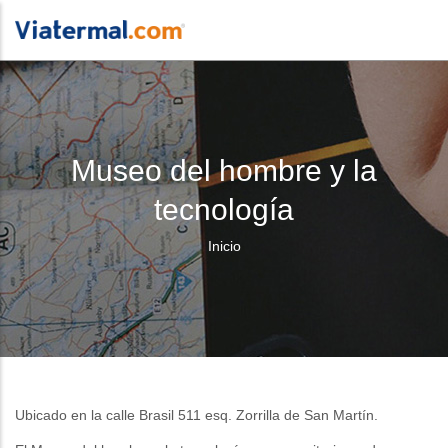
Museo del hombre y la
tecnología
Sobrescribir
Inicio
enlaces
de
ayuda
a
Ubicado en la calle Brasil 511 esq. Zorrilla de San Martín.
la