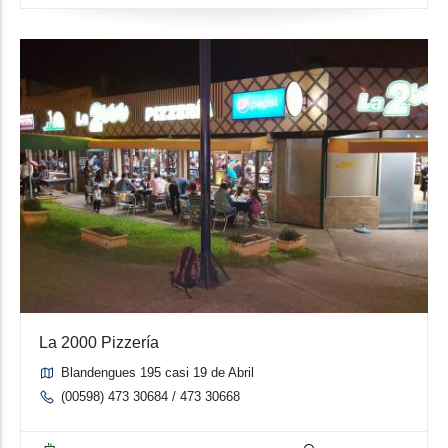
La 2000 Pizzería
Blandengues 195 casi 19 de Abril
(00598) 473 30684 / 473 30668