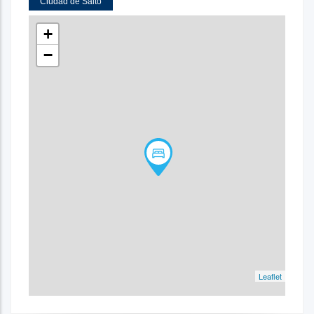
Ciudad de Salto
+
−
Leaflet