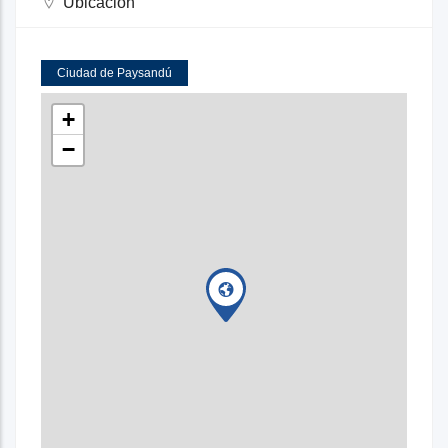
Ubicación
Ciudad de Paysandú
+
−