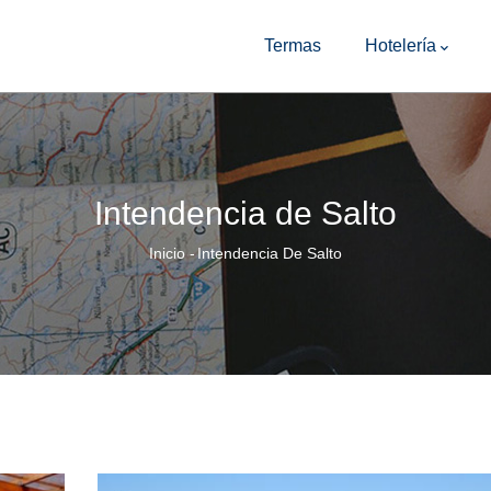
Main
Navigation
Termas
Hotelería
Intendencia de Salto
Sobrescribir
Inicio
-
Intendencia De Salto
enlaces
de
ayuda
a
la