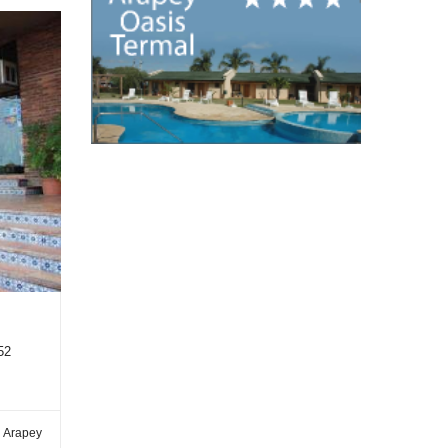
52
l Arapey