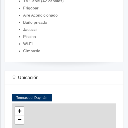
TV Cable (42 canales)
Frigobar
Aire Acondicionado
Baño privado
Jacuzzi
Piscina
Wi-Fi
Gimnasio
Ubicación
Termas del Daymán
+
−