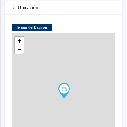
Ubicación
Termas del Daymán
+
−