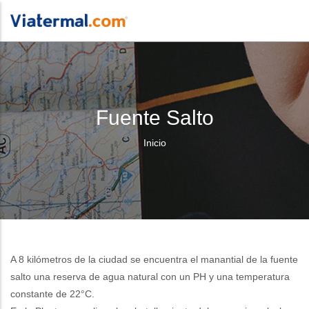
Fuente Salto
Sobrescribir
Inicio
enlaces
de
ayuda
a
A 8 kilómetros de la ciudad se encuentra el manantial de la fuente
la
salto una reserva de agua natural con un PH y una temperatura
navegación
constante de 22°C.