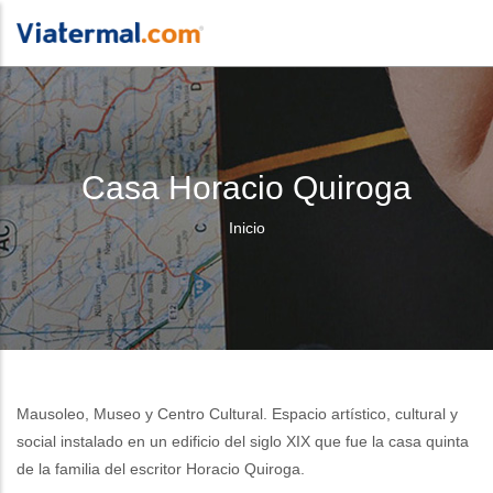
Casa Horacio Quiroga
Sobrescribir
Inicio
enlaces
de
ayuda
a
Mausoleo, Museo y Centro Cultural. Espacio artístico, cultural y
la
social instalado en un edificio del siglo XIX que fue la casa quinta
navegación
de la familia del escritor Horacio Quiroga.